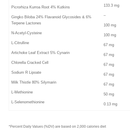
133.3 mg
Picrorhiza Kurroa Root 4% Kutkins
–
Gingko Biloba 24% Flavanoid Glycosides & 6%
Terpene Lactones
100 mg
N-Acetyl-Cysteine
100 mg
L-Citrulline
67 mg
Artichoke Leaf Extract 5% Cynarin
67 mg
Chlorella Cracked Cell
67 mg
Sodium R Lipoate
67 mg
Milk Thistle 80% Silymarin
67 mg
L-Methionine
50 mg
L-Selenomethionine
0.13 mg
*Percent Daily Values (%DV) are based on 2,000 calories diet