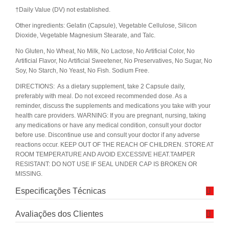
†Daily Value (DV) not established.
Other ingredients: Gelatin (Capsule), Vegetable Cellulose, Silicon
Dioxide, Vegetable Magnesium Stearate, and Talc.
No Gluten, No Wheat, No Milk, No Lactose, No Artificial Color, No
Artificial Flavor, No Artificial Sweetener, No Preservatives, No Sugar, No
Soy, No Starch, No Yeast, No Fish. Sodium Free.
DIRECTIONS: As a dietary supplement, take 2 Capsule daily,
preferably with meal. Do not exceed recommended dose. As a
reminder, discuss the supplements and medications you take with your
health care providers. WARNING: If you are pregnant, nursing, taking
any medications or have any medical condition, consult your doctor
before use. Discontinue use and consult your doctor if any adverse
reactions occur. KEEP OUT OF THE REACH OF CHILDREN. STORE AT
ROOM TEMPERATURE AND AVOID EXCESSIVE HEAT.TAMPER
RESISTANT: DO NOT USE IF SEAL UNDER CAP IS BROKEN OR
MISSING.
Especificações Técnicas
Avaliações dos Clientes